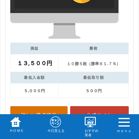
損益
勝敗
１３,５００円
１０勝５敗（勝率６１.７％）
最低入金額
最低取引額
５,０００円
５００円
詳しい業者情報
公式サイト
H O M E
今日貰える
おすすめ
ｍｅｎｕ
業者