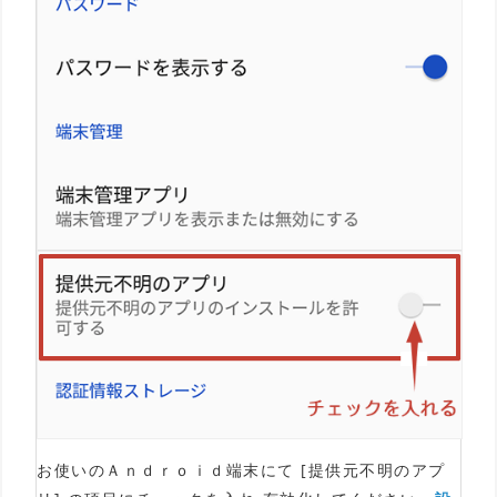
お使いのＡｎｄｒｏｉｄ端末にて [提供元不明のアプ