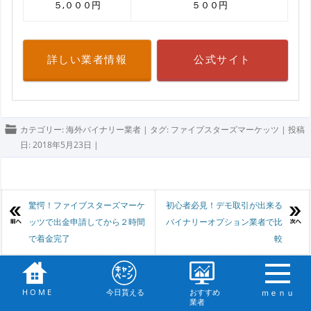
５,０００円
５００円
詳しい業者情報
公式サイト
カテゴリー:
海外バイナリー業者
| タグ:
ファイブスターズマーケッツ
| 投稿
日:
2018年5月23日
|
投稿ナビゲーション
驚愕！ファイブスターズマーケ
初心者必見！デモ取引が出来る
ッツで出金申請してから２時間
バイナリーオプション業者で比
で着金完了
較
H O M E
今日貰える
おすすめ
ｍｅｎｕ
業者