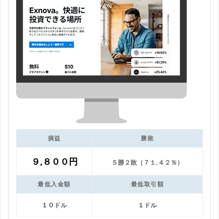
損益
勝敗
９,８００円
５勝２敗（７１.４２％）
最低入金額
最低取引額
１０ドル
１ドル