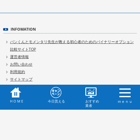
INFOMATION
パンくんとモメンタリ先生が教える初心者のためのバイナリーオプション
比較サイトTOP
運営者情報
お問い合わせ
利用規約
サイトマップ
category
H O M E
今日貰える
おすすめ
ｍｅｎｕ
海外バイナリー業者比較
業者
おすすめキャンペーン情報
今日貰えるザオプション５,０００円貰えるキャンペーン