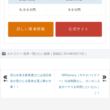
５,０００円
５００円
詳しい業者情報
公式サイト
カテゴリー:
世界一受けたい授業
| 投稿日:
2014年9月17日
|
投稿ナビゲーション
安心出来る業者選びには信託保
NRGbinary（ＮＲＧバイナリ
全が受けらる業者を選ぶ事が大
ー）出金制限なし。ガンガン入
事！！
金ボーナスを利用したいならこ
こ！