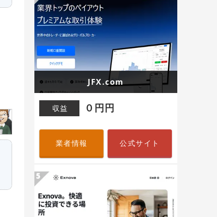
JFX.com
０円円
収益
業者情報
公式サイト