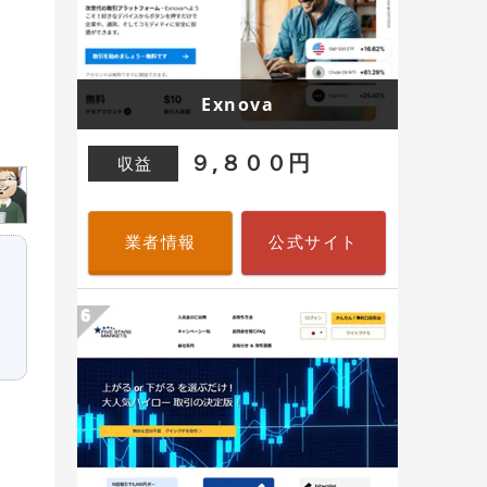
Exnova
９,８００円
収益
業者情報
公式サイト
し