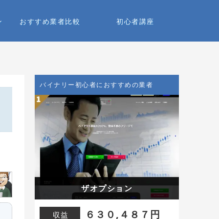
ン
おすすめ業者比較
初心者講座
バイナリー初心者におすすめの業者
ザオプション
６３０,４８７円
収益