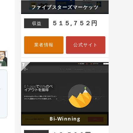
ファイブスターズマーケッツ
５１５,７５２円
収益
業者情報
公式サイト
テ
ョ
Bi-Winning