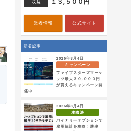
１３,５００円
収益
業者情報
公式サイト
新着記事
2026年8月4日
キャンペーン
ファイブスターズマーケ
ッツ最大３０,０００円
テ
が貰えるキャンペーン開
催中
2026年8月4日
攻略法
バイナリーオプションで
雇用統計を攻略！勝率