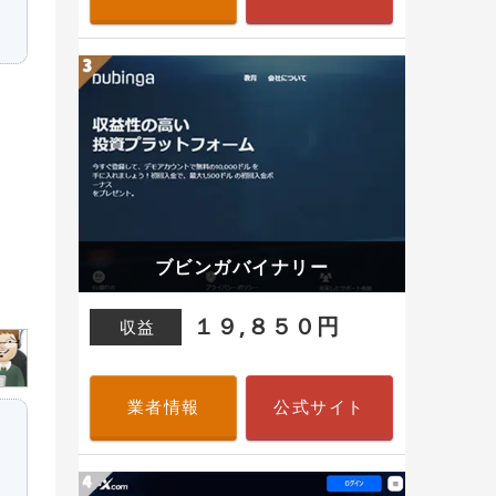
ブビンガバイナリー
１９,８５０円
収益
業者情報
公式サイト