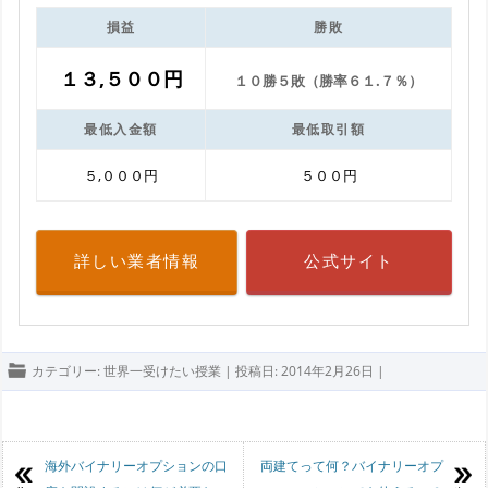
損益
勝敗
１３,５００円
１０勝５敗（勝率６１.７％）
最低入金額
最低取引額
５,０００円
５００円
詳しい業者情報
公式サイト
カテゴリー:
世界一受けたい授業
| 投稿日:
2014年2月26日
|
投稿ナビゲーション
海外バイナリーオプションの口
両建てって何？バイナリーオプ