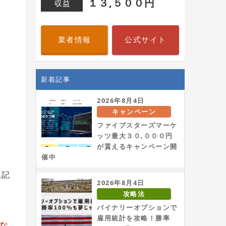
１３,５００円
収益
業者情報
公式サイト
新着記事
2026年8月4日
キャンペーン
ファイブスターズマーケ
ッツ最大３０,０００円
が貰えるキャンペーン開
催中
上記
2026年8月4日
攻略法
バイナリーオプションで
雇用統計を攻略！勝率
な