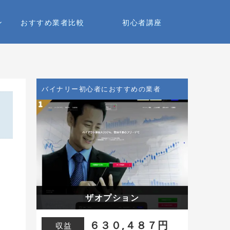
ン
おすすめ業者比較
初心者講座
バイナリー初心者におすすめの業者
ザオプション
６３０,４８７円
収益