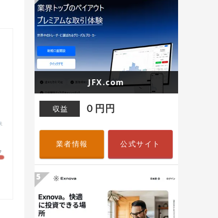
JFX.com
０円円
収益
業者情報
公式サイト