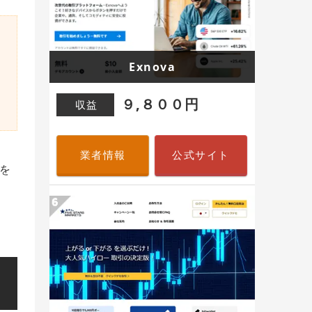
Exnova
９,８００円
収益
業者情報
公式サイト
を