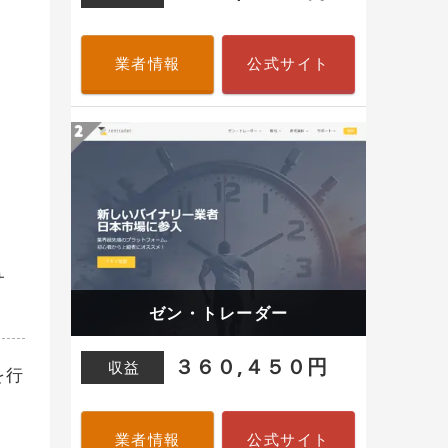
業者情報
公式サイト
サ
ゼン・トレーダー
３６０,４５０円
収益
を行
業者情報
公式サイト