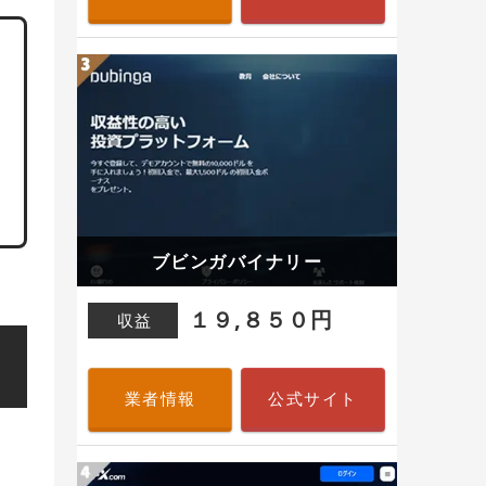
ブビンガバイナリー
１９,８５０円
収益
業者情報
公式サイト