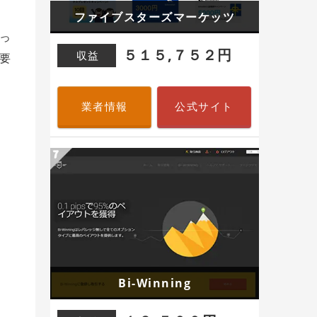
ファイブスターズマーケッツ
っ
５１５,７５２円
収益
要
業者情報
公式サイト
Bi-Winning