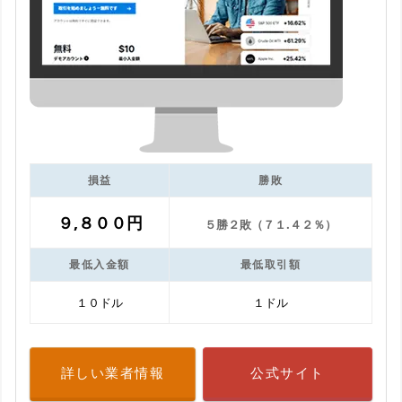
損益
勝敗
９,８００円
５勝２敗（７１.４２％）
最低入金額
最低取引額
１０ドル
１ドル
詳しい業者情報
公式サイト