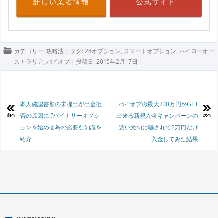
詳しい業者情報
公式サイト
カテゴリー:
攻略法
| タグ:
24オプション
,
スマートオプション
,
ハイローオー
ストラリア
,
バイオプ
| 投稿日:
2015年2月17日
|
投稿ナビゲーション
本人確認書類の未提出が出金拒
バイオプの最大200万円がGET
否の原因に!?バイナリーオプシ
出来る新規入金キャンペーンの
ョンを始める為の必要な知識を
誘い文句に騙されて2万円だけ
紹介
入金してみた結果