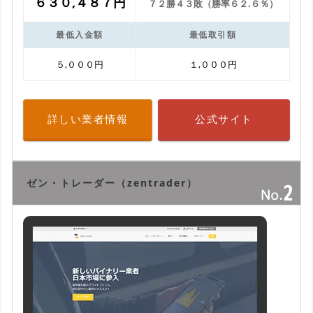
６３０,４８７円
７２勝４３敗（勝率６２.６％）
最低入金額
最低取引額
５,０００円
１,０００円
詳しい業者情報
公式サイト
ゼン・トレーダー（zentrader）