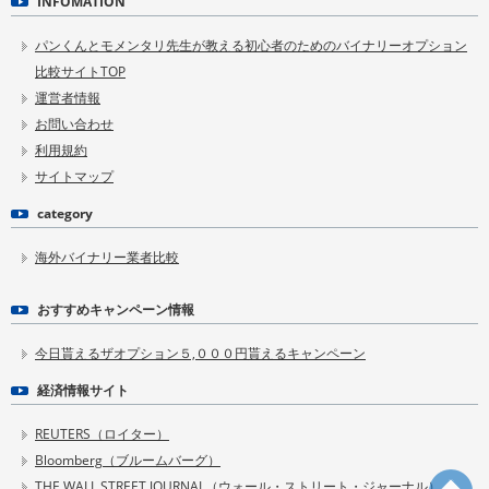
INFOMATION
パンくんとモメンタリ先生が教える初心者のためのバイナリーオプション
比較サイトTOP
運営者情報
お問い合わせ
利用規約
サイトマップ
category
海外バイナリー業者比較
おすすめキャンペーン情報
今日貰えるザオプション５,０００円貰えるキャンペーン
経済情報サイト
REUTERS（ロイター）
Bloomberg（ブルームバーグ）
THE WALL STREET JOURNAL（ウォール・ストリート・ジャーナル）