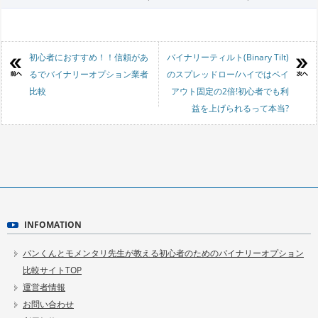
投稿ナビゲーション
初心者におすすめ！！信頼があ
バイナリーティルト(Binary Tilt)
るでバイナリーオプション業者
のスプレッドロー/ハイではペイ
比較
アウト固定の2倍!初心者でも利
益を上げられるって本当?
INFOMATION
パンくんとモメンタリ先生が教える初心者のためのバイナリーオプション
比較サイトTOP
運営者情報
お問い合わせ